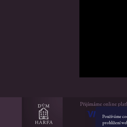
Přijímáme online plat
Používáme co
prohlížení we