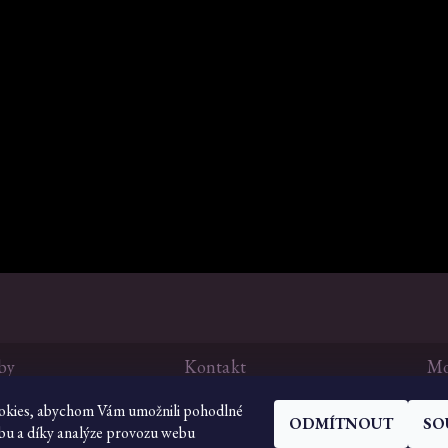
by
Kontakt
Mo
bezsvedomi
@
dumharfa.cz
okies, abychom Vám umožnili pohodlné
284 842 121
ODMÍTNOUT
SO
Podmínk
bu a díky analýze provozu webu
Facebook