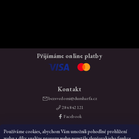
Přijímáme online platby
Kontakt
bezsvedomi
@
dumharfa.cz
284 842 121
Facebook
Mohlo by vás zajímat
Používáme cookies, abychom Vám umožnili pohodlné prohlížení
webu a díky analýze provozu webu neustále zlepšovali jeho funkce,